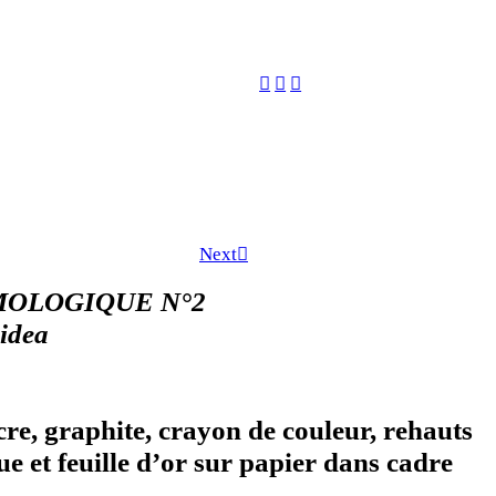
︎
︎
︎
Next︎
OLOGIQUE N°2
idea
re, graphite, crayon de couleur, rehauts
ue et feuille d’or sur papier dans cadre